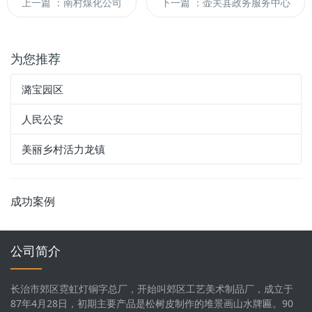
上一篇
：南村煤化公司
下一篇
：壶关县政务服务中心
为您推荐
潞宝园区
人民公安
美丽乡村活力龙镇
成功案例
公司简介
长治市郊区霓虹灯铜字总厂，开始叫郊区工艺美术制品厂，成立于
87年4月28日，初期主要产品是松树皮制作的堆景画山水牌匾。90